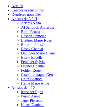
Accueil
Calendrier rencontres
Dernières nouvelles
Artistes de A à H
Adams Anita
Al Sandouk Annerose
Barth Ernest
Bastian Francine
Blattner Marie-Rose
Bordonné Josète
Brock Chantal
Dellinger Marie Claire
Eisele Isabelle
Feuchter Sylvia
Fischer Chantal
Fohlen Roger
Grandmontagne Gert
Heitz Béatrice
Heme Marie Anne
Artistes de I à Z
Irmscher Egon
Ivanic Annie
Jager Pierrette
Kastel Danielle